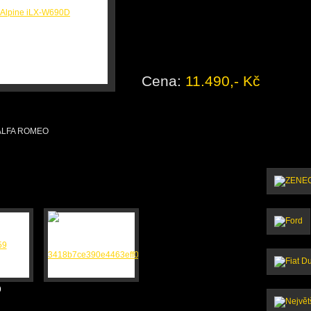
Cena:
11.490,- Kč
Reproduktory do auta 
ALFA ROMEO
Emphaser EM-FDF1
PLUG & PLAY reproduktory pro Transit a To
Cena:
7.390,- Kč
Autorádio BLAUPUNK
9