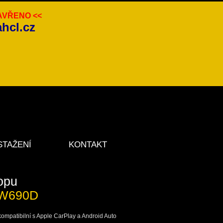
VŘENO <<
ahcl.cz
STAŽENÍ
KONTAKT
opu
X-W690D
 kompatibilní s Apple CarPlay a Android Auto