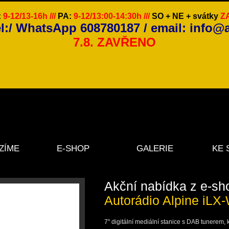
:
9-12/13-16h ///
PA:
9-12/13:00-14:30h ///
SO + NE + svátky
ZA
el:/ WhatsApp 608780187 / email: info@
7.8. ZAVŘENO
ZÍME
E-SHOP
GALERIE
KE 
Akční nabídka z e-sh
Autorádio Alpine iL
7" digitální mediální stanice s DAB tunerem,