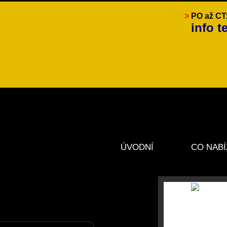
>
PO až CT
info t
ÚVODNÍ
CO NABÍ
STRÁNKA