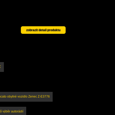
zobrazit detail produktu
Ford Transit / Tourneo
urneo 7.generace
zobrazit detail produktu
T Rotterdam 600 DAB