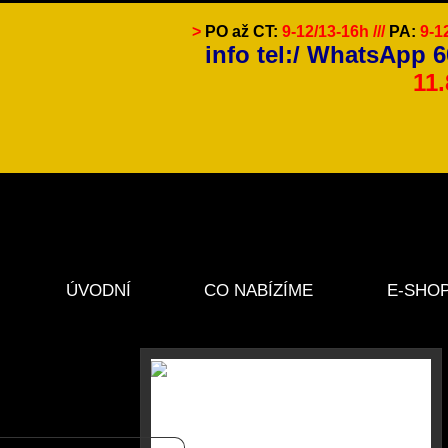
>
PO až CT:
9-12/13-16h ///
PA:
9-1
info tel:/ WhatsApp 6
11
ÚVODNÍ
CO NABÍZÍME
E-SHO
STRÁNKA