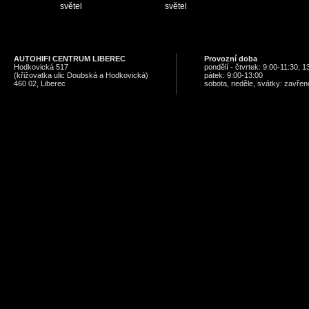
světel
světel
AUTOHIFI CENTRUM LIBEREC
Provozní doba
Hodkovická 517
pondělí - čtvrtek: 9:00-11:30, 
(křižovatka ulic Doubská a Hodkovická)
pátek: 9:00-13:00
460 02, Liberec
sobota, neděle, svátky: zavřen