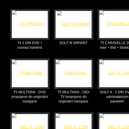
T4 2 DIN DVD +
GOLF III VARIANT
T5 CARAVELLE 2
couvací kamera
navi + dvd + bluet
T5 MULTIVAN - DVD
T5 MULTIVAN - DIGI
GOLF 4 - 2 DIN D
propojeno do originální
TV propojeno do
odnímatelným
navigace
originální navigace
panelem