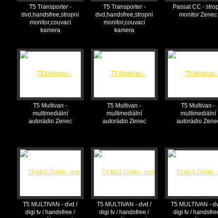
T5 Transporter -
T5 Transporter -
Passat CC - stro
dvd,handsfree,stropní
dvd,handsfree,stropní
monitor Zenec
monitor,couvací
monitor,couvací
kamera
kamera
T5 Multivan -
T5 Multivan -
T5 Multivan -
multimediální
multimediální
multimediální
autorádio Zenec
autorádio Zenec
autorádio Zene
T5 MULTIVAN - dvd /
T5 MULTIVAN - dvd /
T5 MULTIVAN - dv
digi tv / handsfree /
digi tv / handsfree /
digi tv / handsfre